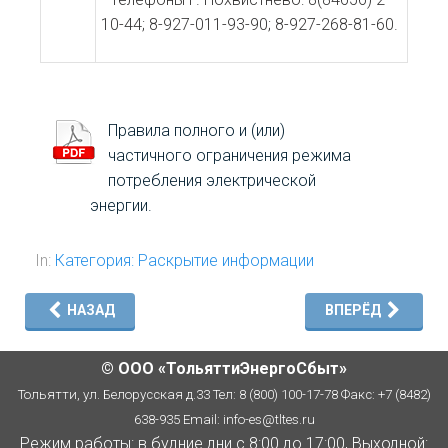
10-44; 8-927-011-93-90; 8-927-268-81-60.
Правила полного и (или)
частичного ограничения режима
потребления электрической
энергии.
In:
Категория: Раскрытие информации
НАЗАД
ВПЕРЁД
© ООО «ТольяттиЭнергоСбыт»
Тольятти, ул. Белорусская д.33 Тел: 8 (800) 100-17-78 Факс: +7 (8482)
638-935 Email:
info-es@tltes.ru
Режим работы: в будние дни с 8:00 до 17:00, Выходной: