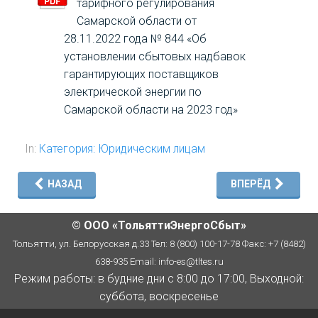
тарифного регулирования
Самарской области от
28.11.2022 года № 844 «Об
установлении сбытовых надбавок
гарантирующих поставщиков
электрической энергии по
Самарской области на 2023 год»
In:
Категория: Юридическим лицам
НАЗАД
ВПЕРЁД
© ООО «ТольяттиЭнергоСбыт»
Тольятти, ул. Белорусская д.33 Тел: 8 (800) 100-17-78 Факс: +7 (8482)
638-935 Email:
info-es@tltes.ru
Режим работы: в будние дни с 8:00 до 17:00, Выходной:
суббота, воскресенье