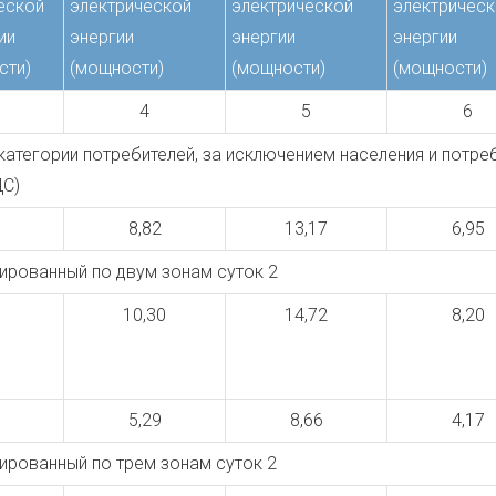
еской
электрической
электрической
электричес
ии
энергии
энергии
энергии
сти)
(мощности)
(мощности)
(мощности)
4
5
6
атегории потребителей, за исключением населения и потреби
ДС)
8,82
13,17
6,95
ированный по двум зонам суток 2
10,30
14,72
8,20
5,29
8,66
4,17
рованный по трем зонам суток 2