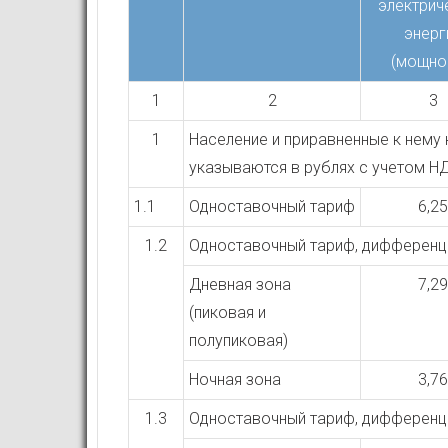
электрич
энерг
(мощно
1
2
3
1
Население и приравненные к нему к
указываются в рублях с учетом Н
1.1
Одноставочный тариф
6,25
1.2
Одноставочный тариф, дифференц
Дневная зона
7,29
(пиковая и
полупиковая)
Ночная зона
3,76
1.3
Одноставочный тариф, дифференци