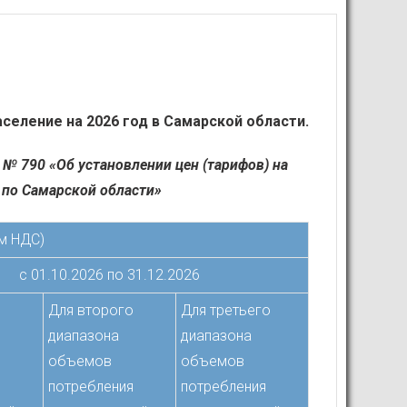
селение на 2026 год в Самарской области.
 № 790 «Об установлении цен (тарифов) на
 по Самарской области»
ом НДС)
с 01.10.2026 по 31.12.2026
о
Для второго
Для третьего
диапазона
диапазона
объемов
объемов
я
потребления
потребления