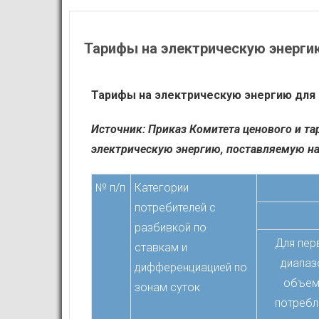
Тарифы на электрическую энергию
Тарифы на электрическую энергию для н
Источник: Приказ Комитета ценового и та
электрическую энергию, поставляемую на
№ п/п
Категории
потребителей с
разбивкой по
Для пер
ставкам и
диапаз
дифференциацией по
объем
зонам суток
потребл