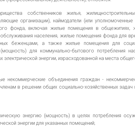
арищества собственников жилья, жилищностроительн
вляющие организации), наймодатели (или уполномоченны
ного фонда, включая жилые помещения в общежитиях, 
обслуживания населения, жилые помещения фонда для вр
анных беженцами, а также жилые помещения для социа
(мощность) для коммунально-бытового потребления на
х электрической энергии, израсходованной на места общег
ные некоммерческие объединения граждан - некоммерче
членам в решении общих социально-хозяйственных задач 
рическую энергию (мощность) в целях потребления осу
ической энергии для указанных помещений;