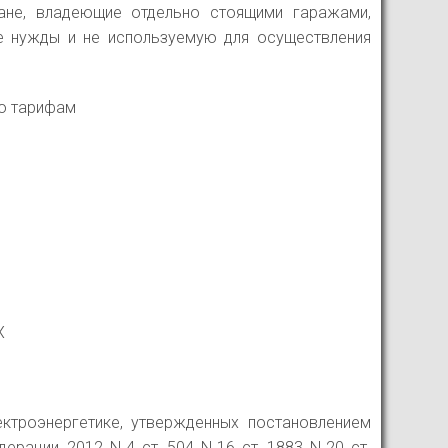
ане, владеющие отдельно стоящими гаражами,
е нужды и не используемую для осуществления
по тарифам
Х
ктроэнергетике, утвержденных постановлением
и, 2012, N 4, ст. 504, N 16, ст. 1883, N 20, ст.