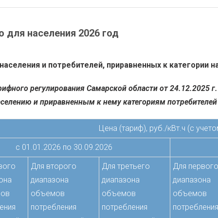
 для населения 2026 год
аселения и потребителей, приравненных к категории на
рифного регулирования Самарской области от 24.12.2025 г.
селению и приравненным к нему категориям потребителей
Цена (тариф), руб./кВт.ч (с учет
с 01.01.2026 по 30.09.2026
вого
Для второго
Для третьего
Для первог
она
диапазона
диапазона
диапазона
ов
объемов
объемов
объемов
ения
потребления
потребления
потреблени