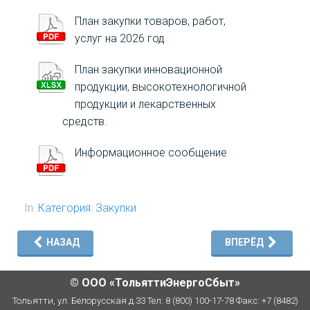
ЮРИДИЧЕСКИМ ЛИЦАМ
План закупки товаров, работ,
ФИЗИЧЕСКИМ ЛИЦАМ
услуг на 2026 год
План закупки инновационной
НОРМАТИВНЫЕ ДОКУМЕНТЫ
продукции, высокотехнологичной
продукции и лекарственных
ОСТАВИТЬ СООБЩЕНИЕ
средств.
Информационное сообщение
In:
Категория: Закупки
НАЗАД
ВПЕРЁД
© ООО «ТольяттиЭнергоСбыт»
Тольятти, ул. Белорусская д.33 Тел: 8 (800) 100-17-78 Факс: +7 (8482)