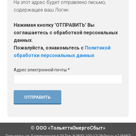
ЮРИДИЧЕСКИМ ЛИЦАМ
На этот адрес будет отправлено письмо,
содержащее ваш Логин.
ФИЗИЧЕСКИМ ЛИЦАМ
Нажимая кнопку 'ОТПРАВИТЬ' Вы
НОРМАТИВНЫЕ ДОКУМЕНТЫ
соглашаетесь с обработкой персональных
данных.
ОСТАВИТЬ СООБЩЕНИЕ
Пожалуйста, ознакомьтесь с
Политикой
обработки персональных данных
Адрес электронной почты
*
ОТПРАВИТЬ
© ООО «ТольяттиЭнергоСбыт»
Тольятти, ул. Белорусская д.33 Тел: 8 (800) 100-17-78 Факс: +7 (8482)